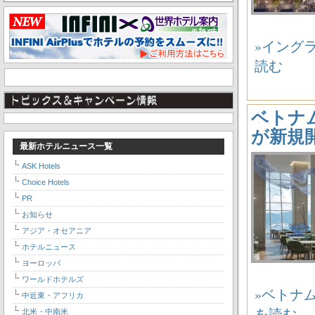
»イングラン
読む
ベトナム・
が新規
最新ホテルニュース一覧
ASK Hotels
Choice Hotels
PR
お知らせ
アジア・オセアニア
ホテルニュース
ヨーロッパ
ワールドホテルズ
»ベトナム・
中近東・アフリカ
を読む
北米・中南米