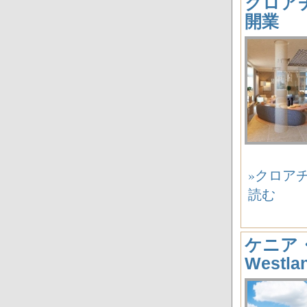
クロアチア
開業
»クロアチア
読む
ケニア・ナ
Westl