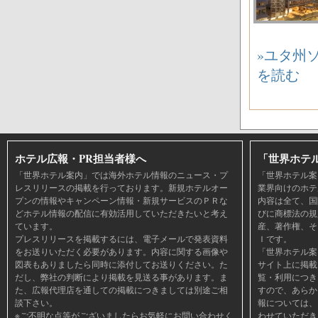
»ユタ州ソル
を読む
ホテル広報・PR担当者様へ
「世界ホテ
「世界ホテル案内」では海外ホテル情報のニュース・プ
「世界ホテル案
レスリリースの掲載を行っております。新規ホテルオー
業界向けのホテ
プンの情報やキャンペーン情報・新規サービスのＰＲな
内容は全て、国
どホテル情報の配信に有効活用していただきたいと考え
びに商標法の規
ています。
産、著作権、そ
プレスリリースを掲載するには、電子メールで発表資料
Ｉです。
をお送りいただく必要があります。内容に関する画像や
「世界ホテル案
図表もありましたら同時に添付してお送りください。た
サイト上に掲載
だし、弊社の判断により掲載を見送る事があります。ま
覧・利用につき
た、広報代理店を通しての掲載につきましては別途ご相
すので、あらか
談下さい。
報については、
※ご不明な点等がございましたらお気軽にお問い合わせく
わせていただき