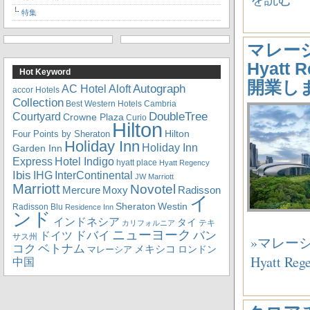
特集
マレー
Hyatt 
Hot Keyword
開業し
Autograph
Aloft
AC Hotel
accor Hotels
Collection
Best Western Hotels
Cambria
DoubleTree
Courtyard
Crowne Plaza
Curio
Hilton
Hilton
Four Points by Sheraton
Holiday Inn
Holiday Inn
Garden Inn
Express
Hotel Indigo
hyatt place
Hyatt Regency
Ibis
IHG
InterContinental
JW Marriott
Marriott
Novotel
Mercure
Radisson
Moxy
イ
Sheraton
Westin
Radisson Blu
Residence Inn
ンド
インドネシア
タイ
テキ
カリフォルニア
ニューヨーク
ドバイ
バン
ドイツ
サス州
»マレー
コク
ベトナム
メキシコ
ロンドン
マレーシア
Hyatt R
中国