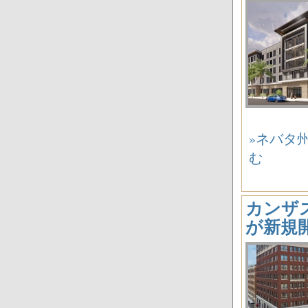
»ネバタ州ラ
む
カンザス州
が新規