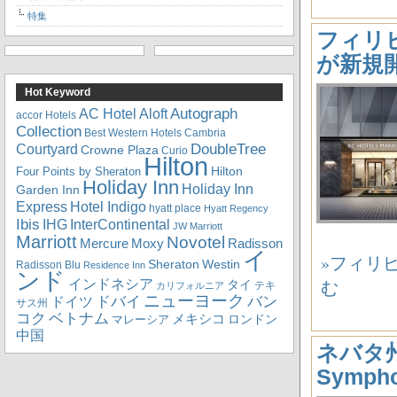
特集
フィリピン
が新規
Hot Keyword
Autograph
Aloft
AC Hotel
accor Hotels
Collection
Best Western Hotels
Cambria
DoubleTree
Courtyard
Crowne Plaza
Curio
Hilton
Hilton
Four Points by Sheraton
Holiday Inn
Holiday Inn
Garden Inn
Express
Hotel Indigo
hyatt place
Hyatt Regency
Ibis
IHG
InterContinental
JW Marriott
Marriott
Novotel
Mercure
Radisson
Moxy
イ
»フィリピン
Sheraton
Westin
Radisson Blu
Residence Inn
ンド
インドネシア
む
タイ
テキ
カリフォルニア
ニューヨーク
ドバイ
バン
ドイツ
サス州
コク
ベトナム
メキシコ
ロンドン
マレーシア
中国
ネバタ州ラ
Symph