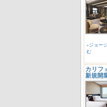
»ジョージア
む
カリフォ
新規開