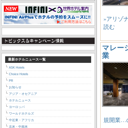
»アリゾナ州
読む
マレーシ
業
最新ホテルニュース一覧
ASK Hotels
Choice Hotels
PR
お知らせ
アジア・オセアニア
ホテルニュース
ヨーロッパ
ワールドホテルズ
規開業…
中近東・アフリカ
北米・中南米