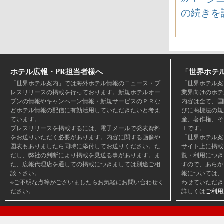
の続きを
ホテル広報・PR担当者様へ
「世界ホテ
「世界ホテル案内」では海外ホテル情報のニュース・プ
「世界ホテル案
レスリリースの掲載を行っております。新規ホテルオー
業界向けのホテ
プンの情報やキャンペーン情報・新規サービスのＰＲな
内容は全て、国
どホテル情報の配信に有効活用していただきたいと考え
びに商標法の規
ています。
産、著作権、そ
プレスリリースを掲載するには、電子メールで発表資料
Ｉです。
をお送りいただく必要があります。内容に関する画像や
「世界ホテル案
図表もありましたら同時に添付してお送りください。た
サイト上に掲載
だし、弊社の判断により掲載を見送る事があります。ま
覧・利用につき
た、広報代理店を通しての掲載につきましては別途ご相
すので、あらか
談下さい。
報については、
※ご不明な点等がございましたらお気軽にお問い合わせく
わせていただき
ださい。
詳しくは
ご利用