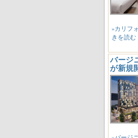
»カリフォ
きを読む
バージニ
が新規
»バージニ