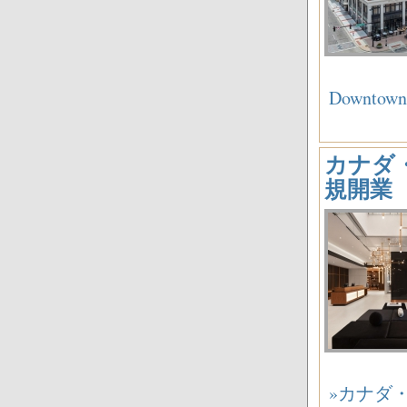
Downt
カナダ・オ
規開業
»カナダ・オ