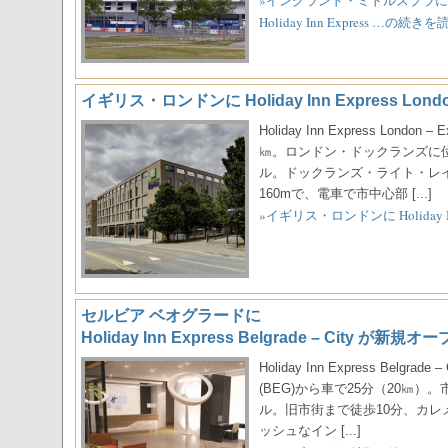
»イングランド・ミドルスブラに
Holiday Inn Express …の続きを
イギリス・ロンドンに Holiday Inn Express Lon
Holiday Inn Express Lond
㎞。ロンドン・ドックランズに
ル。ドックランズ・ライト・レ
160mで、電車で市中心部 [...]
»イギリス・ロンドンに Holiday In
セルビア ベオグラードに
Holiday Inn Express Belgrade – City が新
Holiday Inn Express Belgr
(BEG)から車で25分（20㎞
ル。旧市街まで徒歩10分、カレ
ッシュなイン [...]