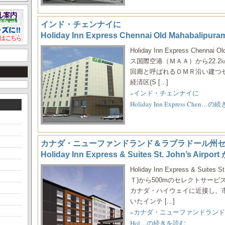
インド・チェンナイに
Holiday Inn Express Chennai Old Mahaba
Holiday Inn Express Chenn
ス国際空港（ＭＡＡ）から22.2㎞。
回廊と呼ばれるＯＭＲ沿い建つ
経済区(S [...]
»インド・チェンナイに
Holiday Inn Express Chen…
カナダ・ニューファンドランド＆ラブラドール州
Holiday Inn Express & Suites St. John’s A
Holiday Inn Express & Suit
Ｔ)から500mのセレクトサー
カナダ・ハイウェイに近接し、
いたインテ [...]
»カナダ・ニューファンドラン
Hol…の続きを読む