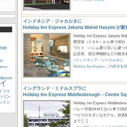
インドネシア・ジャカルタに
Holiday Inn Express Jakarta Wahid Hasy
Holiday Inn Express Jak
際空港（ＣＧＫ）から車で40分
ree
ワヒド・ハシム通り沿いに建つ
記念塔、国立博物館などの観光名所 
»インドネシア・ジャカルタに
nn
Holiday Inn Express …の続きを
gency
disson
イ
イングランド・ミドルスブラに
イ
テキ
Holiday Inn Express Middlesbrough – Cen
バン
ンドン
Holiday Inn Express Middl
バレー空港(ＭＭＥ)から車で18分
ービスのモダンなホテル。鉄道
まで [...]