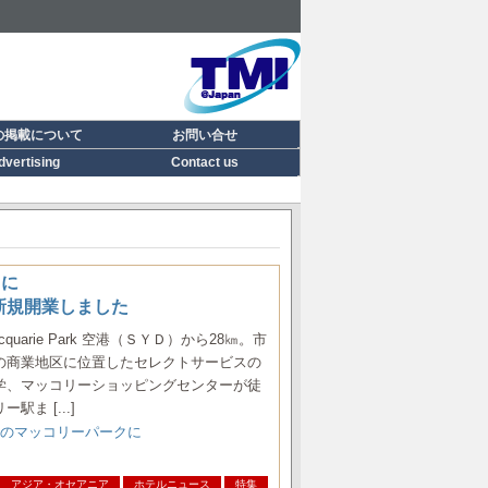
の掲載について
お問い合せ
dvertising
Contact us
クに
ark が新規開業しました
ey Macquarie Park 空港（ＳＹＤ）から28㎞。市
の商業地区に位置したセレクトサービスの
学、マッコリーショッピングセンターが徒
ま [...]
郊のマッコリーパークに
アジア・オセアニア
ホテルニュース
特集