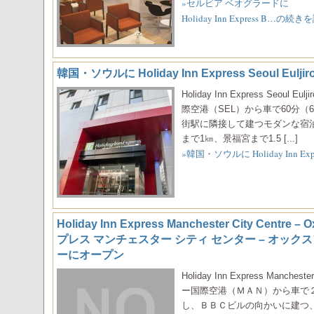
»セルビア ベオグラードに
Holiday Inn Express B…の続
韓国・ソウルに Holiday Inn Express Seoul E
Holiday Inn Express Seou
際空港（SEL）から車で60分（
街駅に隣接して建つモダンな宿
まで1㎞、景福宮まで1.5 [...]
»韓国・ソウルに Holiday Inn Exp
Holiday Inn Express Manchester City Cent
プレス マンチェスター シティ センター – オッ
ーにオープン
Holiday Inn Express Manches
ー国際空港（ＭＡＮ）から車で
し、ＢＢＣビルの向かいに建つ