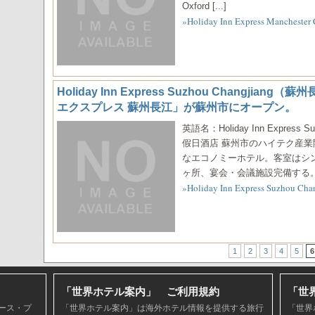
Oxford [...]
»Holiday Inn Express Manche
Holiday Inn Express Suzhou Changj
エクスプレス 蘇州長江」が蘇州市にオープン。
英語名：Holiday Inn Express
假日酒店 蘇州市のハイテク産
なエコノミーホテル。客室はシ
ヶ所、宴会・会議施設完備する。観光
»Holiday Inn Express Suzh
1
2
3
4
5
6
「世界ホテル案内」 ご利用規約
「世
ース・プ
「世界ホテル案内」は海外ホテル情報を提供する旅行
「世界