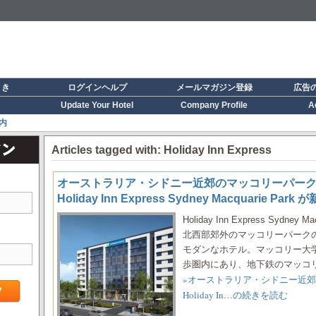
引き
ログインヘルプ
メールマガジン登録
広告
Update Your Hotel
Company Profile
A
内
Articles tagged with: Holiday Inn Express
オーストラリア・シドニー近郊のマッコリーパー
Holiday Inn Express Sydney Macquarie P
Holiday Inn Express Sydn
北西部郊外のマッコリーパーク
モダンなホテル。マッコリー大
歩圏内にあり、地下鉄のマッコリー駅
»オーストラリア・シドニー近
Holiday In…の続きを読む