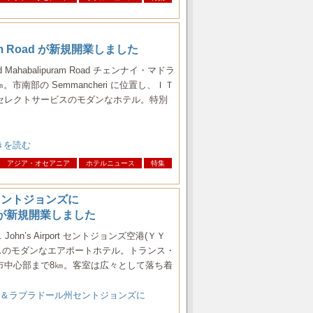
lipuram Road が新規開業しました
ai Old Mahabalipuram Road チェンナイ・マドラ
市南部の Semmancheri に位置し、ＩＴ
セレクトサービスのモダンなホテル。特別
の続きを読む
アジア・オセアニア
ホテルニュース
特集
セントジョンズに
irport が新規開業しました
es St. John’s Airport セントジョンズ空港(ＹＹ
ビスのモダンなエアポートホテル。トランス・
市中心部まで8㎞。客室は広々として落ち着
ド＆ラブラドール州セントジョンズに