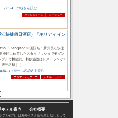
ster City Cent…の続きを読む
ホテルニュース
ヨーロッパ
iang（蘇州長江快捷假日酒店）「ホリディ イン
 Suzhou Changjiang 中国語名：蘇州長江快捷
業開発区に位置したスタイリッシュでモダン
ンプルで機能的。料飲施設はレストランが1
名所 [...]
ou Changjiang（蘇州…の続きを読む
アジア・オセアニア
ホテルニュース
界ホテル案内」 会社概要
ホテル案内」は海外ホテル情報集と致しまして