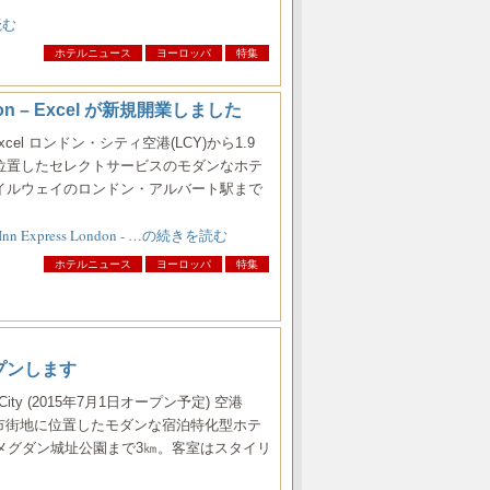
読む
ホテルニュース
ヨーロッパ
特集
don – Excel が新規開業しました
on – Excel ロンドン・シティ空港(LCY)から1.9
位置したセレクトサービスのモダンなホテ
イルウェイのロンドン・アルバート駅まで
n Express London - …の続きを読む
ホテルニュース
ヨーロッパ
特集
規オープンします
ade – City (2015年7月1日オープン予定) 空港
）。市街地に位置したモダンな宿泊特化型ホテ
メグダン城址公園まで3㎞。客室はスタイリ