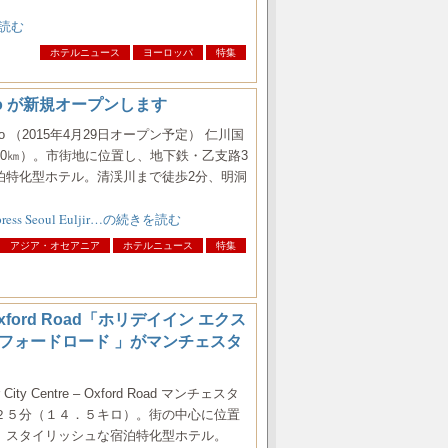
きを読む
ホテルニュース
ヨーロッパ
特集
uljiro が新規オープンします
l Euljiro （2015年4月29日オープン予定） 仁川国
60㎞）。市街地に位置し、地下鉄・乙支路3
泊特化型ホテル。清渓川まで徒歩2分、明洞
ress Seoul Euljir…の続きを読む
アジア・オセアニア
ホテルニュース
特集
re – Oxford Road「ホリデイイン エクス
クスフォードロード 」がマンチェスタ
ter City Centre – Oxford Road マンチェスタ
２５分（１４．５キロ）。街の中心に位置
、スタイリッシュな宿泊特化型ホテル。