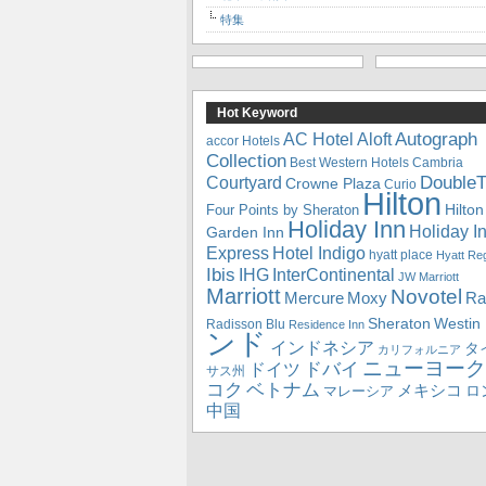
特集
Hot Keyword
Autograph
Aloft
AC Hotel
accor Hotels
Collection
Best Western Hotels
Cambria
DoubleT
Courtyard
Crowne Plaza
Curio
Hilton
Hilton
Four Points by Sheraton
Holiday Inn
Holiday I
Garden Inn
Express
Hotel Indigo
hyatt place
Hyatt Re
Ibis
IHG
InterContinental
JW Marriott
Marriott
Novotel
Mercure
Ra
Moxy
Sheraton
Westin
Radisson Blu
Residence Inn
ンド
インドネシア
タ
カリフォルニア
ニューヨーク
ドバイ
ドイツ
サス州
コク
ベトナム
メキシコ
ロ
マレーシア
中国