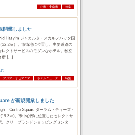
北米・中南米
特集
im が新規開業しました
arta Wahid Hasyim ジャカルタ・スカルノハッタ国
（32.2㎞）。市街地に位置し、主要道路の
セレクトサービスのモダンなホテル。独立
[...]
読む
アジア・オセアニア
ホテルニュース
特集
tre Square が新規開業しました
esbrough – Centre Square ダーラム・ティーズ・
(19.3㎞)。市中心部に位置したセレクトサ
駅、クリーブランドショッピングセンター