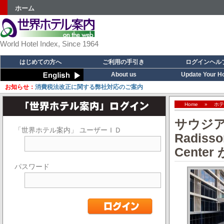
ホーム
World Hotel Index, Since 1964
はじめての方へ
ご利用の手引き
ログインヘル
About us
Update Your Ho
お知らせ：
消費税法改正に関する弊社対応のご案内
Home
»
ホテ
サウジ
「世界ホテル案内」 ユーザーＩＤ
Radisso
Cente
パスワード