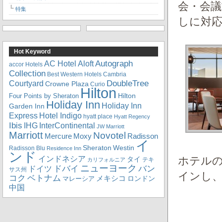
会・会議
特集
しに対
Hot Keyword
Autograph
Aloft
AC Hotel
accor Hotels
Collection
Best Western Hotels
Cambria
DoubleTree
Courtyard
Crowne Plaza
Curio
Hilton
Hilton
Four Points by Sheraton
Holiday Inn
Holiday Inn
Garden Inn
Express
Hotel Indigo
hyatt place
Hyatt Regency
Ibis
IHG
InterContinental
JW Marriott
Marriott
Novotel
Mercure
Radisson
Moxy
イ
Sheraton
Westin
Radisson Blu
Residence Inn
ンド
インドネシア
ホテル
タイ
テキ
カリフォルニア
ニューヨーク
ドバイ
バン
ドイツ
サス州
インし
コク
ベトナム
メキシコ
ロンドン
マレーシア
中国