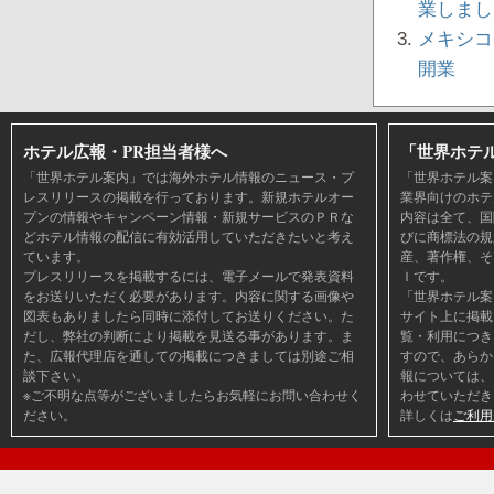
業しまし
メキシコ・モ
開業
ホテル広報・PR担当者様へ
「世界ホテ
「世界ホテル案内」では海外ホテル情報のニュース・プ
「世界ホテル案
レスリリースの掲載を行っております。新規ホテルオー
業界向けのホテ
プンの情報やキャンペーン情報・新規サービスのＰＲな
内容は全て、国
どホテル情報の配信に有効活用していただきたいと考え
びに商標法の規
ています。
産、著作権、そ
プレスリリースを掲載するには、電子メールで発表資料
Ｉです。
をお送りいただく必要があります。内容に関する画像や
「世界ホテル案
図表もありましたら同時に添付してお送りください。た
サイト上に掲載
だし、弊社の判断により掲載を見送る事があります。ま
覧・利用につき
た、広報代理店を通しての掲載につきましては別途ご相
すので、あらか
談下さい。
報については、
※ご不明な点等がございましたらお気軽にお問い合わせく
わせていただき
ださい。
詳しくは
ご利用