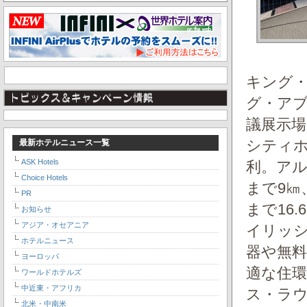
キング・
グ・ア
議展示
シティホ
最新ホテルニュース一覧
ASK Hotels
利。アル
Choice Hotels
まで9㎞
PR
まで16
お知らせ
アジア・オセアニア
イリッ
ホテルニュース
器や無料
ヨーロッパ
適な住
ワールドホテルズ
中近東・アフリカ
ス・ラウ
北米・中南米