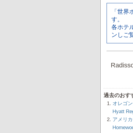
「世界
す。
各ホテ
ンしご
Radisso
過去のおす
オレゴン
Hyatt R
アメリカ
Homewoo