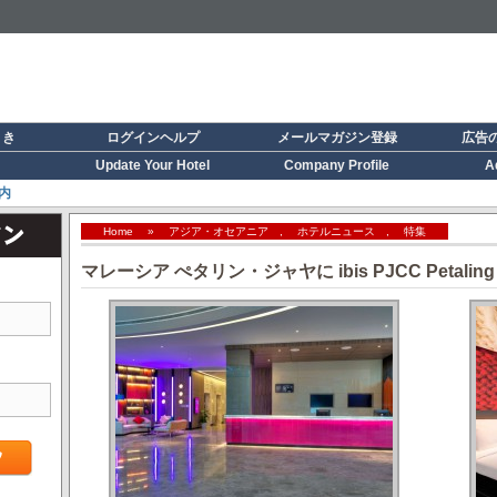
引き
ログインヘルプ
メールマガジン登録
広告
Update Your Hotel
Company Profile
A
内
Home
»
アジア・オセアニア
,
ホテルニュース
,
特集
マレーシア ぺタリン・ジャヤに ibis PJCC Petalin