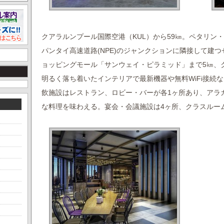
クアラルンプール国際空港（KUL）から59㎞。ペタリン・ジャヤ
パンタイ高速道路(NPE)のジャンクションに隣接して建
ョッピングモール「サンウェイ・ピラミッド」まで5㎞、
明るく落ち着いたインテリアで最新機器や無料WiFi接続
飲施設はレストラン、ロビー・バーが各1ヶ所あり、アラ
な料理を味わえる。宴会・会議施設は4ヶ所、クラスルー