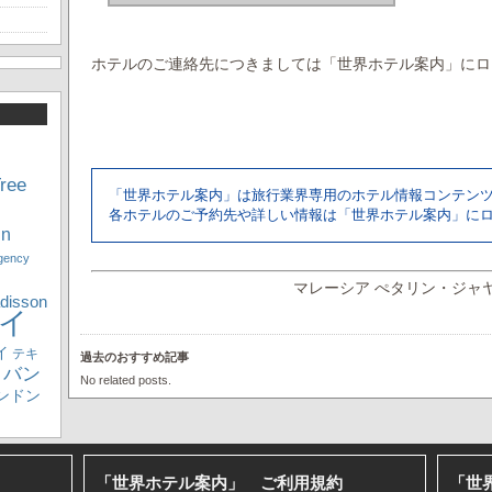
ホテルのご連絡先につきましては「世界ホテル案内」にロ
ree
「世界ホテル案内」は旅行業界専用のホテル情報コンテン
各ホテルのご予約先や詳しい情報は「世界ホテル案内」に
nn
gency
マレーシア ぺタリン・ジャヤに ibi
disson
イ
イ
テキ
過去のおすすめ記事
バン
No related posts.
ンドン
「世界ホテル案内」 ご利用規約
「世