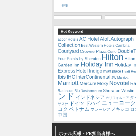
特集
Hot Keyword
Autograph
Aloft
AC Hotel
accor Hotels
Collection
Best Western Hotels
Cambria
DoubleT
Courtyard
Crowne Plaza
Curio
Hilton
Hilton
Four Points by Sheraton
Holiday Inn
Holiday I
Garden Inn
Express
Hotel Indigo
hyatt place
Hyatt Re
Ibis
IHG
InterContinental
JW Marriott
Marriott
Novotel
Mercure
Ra
Moxy
Sheraton
Westin
Radisson Blu
Residence Inn
ンド
インドネシア
タ
カリフォルニア
ニューヨーク
ドバイ
ドイツ
サス州
コク
ベトナム
メキシコ
ロ
マレーシア
中国
ホテル広報・PR担当者様へ