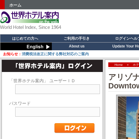
ホーム
World Hotel Index, Since 1964
はじめての方へ
ご利用の手引き
ログインヘル
About us
Update Your Ho
お知らせ：
消費税法改正に関する弊社対応のご案内
Home
»
ホテ
アリゾナ州
「世界ホテル案内」 ユーザーＩＤ
Down
パスワード