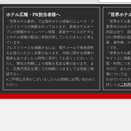
ホテル広報・PR担当者様へ
「世界ホテ
「世界ホテル案内」では海外ホテル情報のニュース・プ
「世界ホテル案
レスリリースの掲載を行っております。新規ホテルオー
業界向けのホテ
プンの情報やキャンペーン情報・新規サービスのＰＲな
内容は全て、国
どホテル情報の配信に有効活用していただきたいと考え
びに商標法の規
ています。
産、著作権、そ
プレスリリースを掲載するには、電子メールで発表資料
Ｉです。
をお送りいただく必要があります。内容に関する画像や
「世界ホテル案
図表もありましたら同時に添付してお送りください。た
サイト上に掲載
だし、弊社の判断により掲載を見送る事があります。ま
覧・利用につき
た、広報代理店を通しての掲載につきましては別途ご相
すので、あらか
談下さい。
報については、
※ご不明な点等がございましたらお気軽にお問い合わせく
わせていただき
ださい。
詳しくは
ご利用