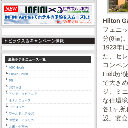
Hilton 
フェニッ
分(8㎞
1923
た、セ
最新ホテルニュース一覧
コンベンシ
ASK Hotels
Fiel
Choice Hotels
PR
で大きめ
お知らせ
ジ、ミ
アジア・オセアニア
な住環
ホテルニュース
ヨーロッパ
各1ヶ所あ
ワールドホテルズ
設。宴会
中近東・アフリカ
北米・中南米