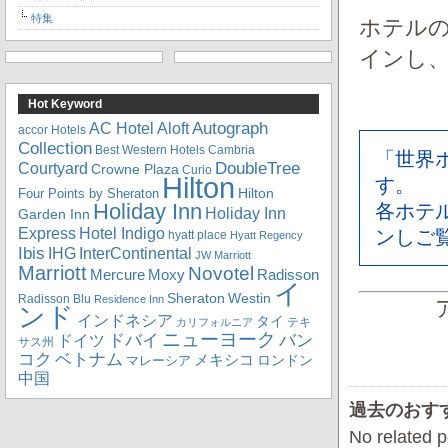
特集
ホテル
インし
Hot Keyword
Autograph
Aloft
AC Hotel
accor Hotels
Collection
Best Western Hotels
Cambria
「世界
DoubleTree
Courtyard
Crowne Plaza
Curio
Hilton
す。
Hilton
Four Points by Sheraton
Holiday Inn
各ホテ
Holiday Inn
Garden Inn
Express
Hotel Indigo
ンしご
hyatt place
Hyatt Regency
Ibis
IHG
InterContinental
JW Marriott
Marriott
Novotel
Mercure
Radisson
Moxy
イ
Sheraton
Westin
Radisson Blu
Residence Inn
ンド
インドネシア
タイ
テキ
カリフォルニア
ニューヨーク
ドバイ
バン
ドイツ
サス州
コク
ベトナム
メキシコ
ロンドン
マレーシア
中国
過去のおす
No related p