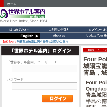
ホーム
World Hotel Index, Since 1964
はじめての方へ
ご利用の手引き
ログインヘル
About us
Update Your Ho
お知らせ：
消費税法改正に関する弊社対応のご案内
Home
»
アジ
Four Po
「世界ホテル案内」 ユーザーＩＤ
城陽宝
青島，
パスワード
Four Poi
Qingdao
青島城阳
半島の