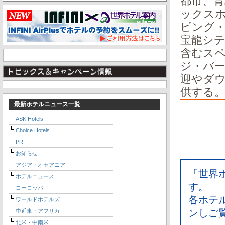
都市、
ックス
ピング
宝龍シ
含むス
ジ・バ
迎やダ
供する
最新ホテルニュース一覧
ASK Hotels
Choice Hotels
PR
お知らせ
アジア・オセアニア
「世界
ホテルニュース
す。
ヨーロッパ
各ホテ
ワールドホテルズ
ンしご
中近東・アフリカ
北米・中南米