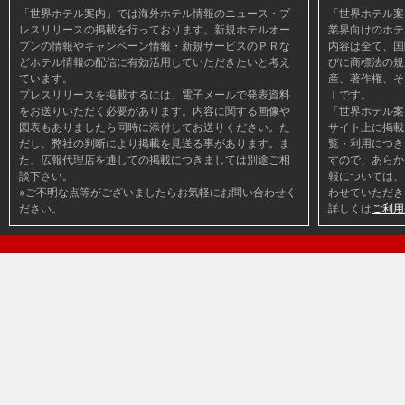
「世界ホテル案内」では海外ホテル情報のニュース・プ
「世界ホテル案
レスリリースの掲載を行っております。新規ホテルオー
業界向けのホテ
プンの情報やキャンペーン情報・新規サービスのＰＲな
内容は全て、国
どホテル情報の配信に有効活用していただきたいと考え
びに商標法の規
ています。
産、著作権、そ
プレスリリースを掲載するには、電子メールで発表資料
Ｉです。
をお送りいただく必要があります。内容に関する画像や
「世界ホテル案
図表もありましたら同時に添付してお送りください。た
サイト上に掲載
だし、弊社の判断により掲載を見送る事があります。ま
覧・利用につき
た、広報代理店を通しての掲載につきましては別途ご相
すので、あらか
談下さい。
報については、
※ご不明な点等がございましたらお気軽にお問い合わせく
わせていただき
ださい。
詳しくは
ご利用