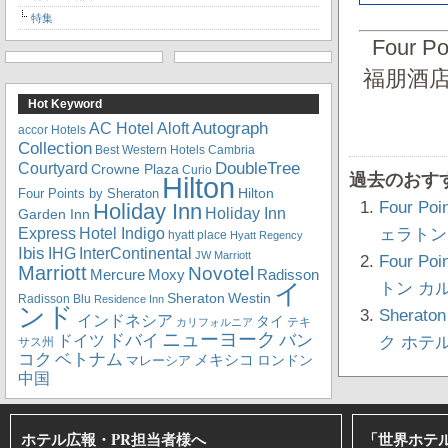
特集
Four P
福朋酒
Hot Keyword
Autograph
Aloft
AC Hotel
accor Hotels
Collection
Best Western Hotels
Cambria
DoubleTree
Courtyard
Crowne Plaza
Curio
過去のおす
Hilton
Hilton
Four Points by Sheraton
Four P
Holiday Inn
Holiday Inn
Garden Inn
Express
ェラトン
Hotel Indigo
hyatt place
Hyatt Regency
Ibis
IHG
InterContinental
JW Marriott
Four P
Marriott
Novotel
Mercure
Radisson
Moxy
トン カ
イ
Sheraton
Westin
Radisson Blu
Residence Inn
ンド
Sherat
インドネシア
タイ
テキ
カリフォルニア
ニューヨーク
ドバイ
バン
ドイツ
ク ホテ
サス州
コク
ベトナム
メキシコ
ロンドン
マレーシア
中国
ホテル広報・PR担当者様へ
「世界ホテ