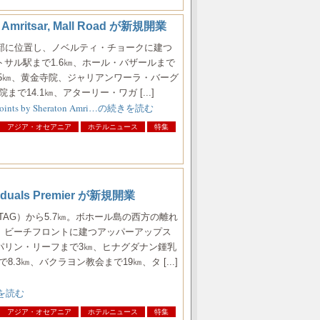
mritsar, Mall Road が新規開業
心部に位置し、ノベルティ・チョークに建つ
サル駅まで1.6㎞、ホール・バザールまで
2.5㎞、黄金寺院、ジャリアンワーラ・バーグ
で14.1㎞、アターリー・ワガ [...]
ts by Sheraton Amri…の続きを読む
アジア・オセアニア
ホテルニュース
特集
dividuals Premier が新規開業
TAG）から5.7㎞。ボホール島の西方の離れ
、ビーチフロントに建つアッパーアップス
パリン・リーフまで3㎞、ヒナグダナン鍾乳
.3㎞、バクラヨン教会まで19㎞、タ [...]
続きを読む
アジア・オセアニア
ホテルニュース
特集