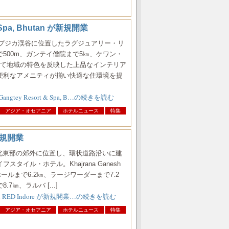
Spa, Bhutan が新規開業
。ポプジカ渓谷に位置したラグジュアリー・リ
500m、ガンテイ僧院まで5㎞、ケワン・
して地域の特色を反映した上品なインテリア
ど便利なアメニティが揃い快適な住環境を提
tey Resort & Spa, B…の続きを読む
アジア・オセアニア
ホテルニュース
特集
が新規開業
市北東部の郊外に位置し、環状道路沿いに建
タイル・ホテル。Khajrana Ganesh
・ホールまで6.2㎞、ラージワーダーまで7.2
㎞、ラルバ [...]
n RED Indore が新規開業…の続きを読む
アジア・オセアニア
ホテルニュース
特集