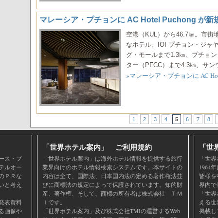
マレーシア・プチョンに AC Hotel Puchong が
空港（KUL）から46.7㎞。
なホテル。IOI プチョン・ジャヤ
グ・モールまで1.3㎞、プチョ
ター（PFCC）まで4.3㎞、サンウ
»マレーシア・プチョンに AC Hot
1
2
3
4
5
6
7
8
「世界ホテル案内」 ご利用規約
「世
ース・プ
「世界ホテル案内」は海外ホテル情報を提供する旅行
「世界
テルオー
業界向けのホテル情報検索システムです。本サイトの
196
のＰＲな
内容は全て、国際法、日本国内法の定める著作権法並
皆様を
いと考え
びに商標法の規定によって保護されています。知的財
界内で
産、著作権、そして、商標の所有者は株式会社 ＴＭ
「世界
発表資料
Ｉです。
える世界
る画像や
「世界ホテル案内」及び株式会社TMIの運営するWeb
掲載し