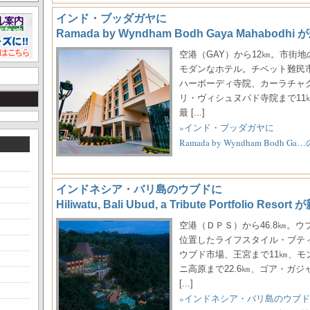
インド・ブッダガヤに
Ramada by Wyndham Bodh Gaya Mahabodh
空港（GAY）から12㎞。市街
モダンなホテル。チベット難民市
ハーボーディ寺院、カーラチャ
リ・ヴィシュヌパド寺院まで1
最 [...]
»インド・ブッダガヤに
Ramada by Wyndham Bodh 
インドネシア・バリ島のウブドに
Hiliwatu, Bali Ubud, a Tribute Portfolio R
空港（ＤＰＳ）から46.8㎞。
位置したライフスタイル・ブテ
ウブド市場、王宮まで11㎞、モ
ニ高原まで22.6㎞、ゴア・ガジ
[...]
»インドネシア・バリ島のウブ