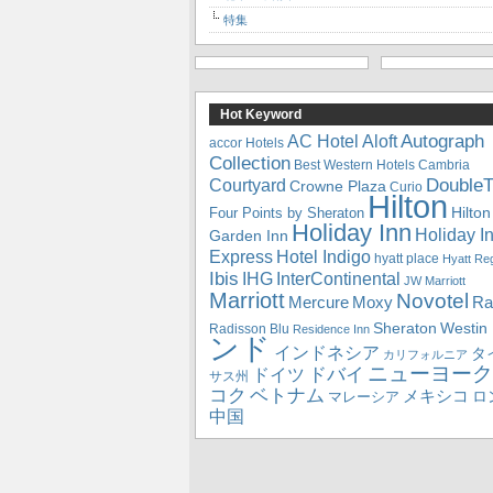
特集
Hot Keyword
Autograph
Aloft
AC Hotel
accor Hotels
Collection
Best Western Hotels
Cambria
DoubleT
Courtyard
Crowne Plaza
Curio
Hilton
Hilton
Four Points by Sheraton
Holiday Inn
Holiday I
Garden Inn
Express
Hotel Indigo
hyatt place
Hyatt Re
Ibis
IHG
InterContinental
JW Marriott
Marriott
Novotel
Mercure
Ra
Moxy
Sheraton
Westin
Radisson Blu
Residence Inn
ンド
インドネシア
タ
カリフォルニア
ニューヨーク
ドバイ
ドイツ
サス州
コク
ベトナム
メキシコ
ロ
マレーシア
中国