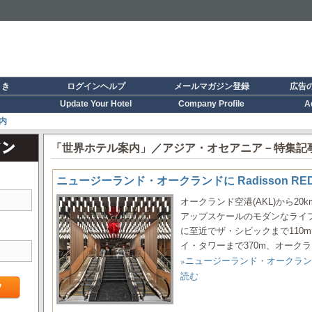
引き
ログインヘルプ
メールマガジン登録
広告
Update Your Hotel
Company Profile
A
内
「世界ホテル案内」／アジア・オセアニア－特集記
ニュージーランド・オークランドに Radisson RED 
オークランド空港(AKL)から2
アップスケールのモダンなライ
に至近でザ・シビックまで110
イ・タワーまで370m、オークラン
»ニュージーランド・オークランドに Ra
読む