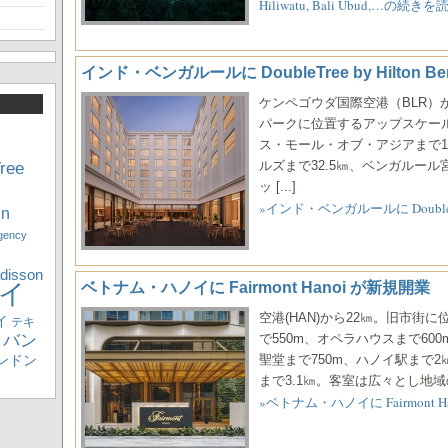
Hiliwatu, Bali Ubud,…の続きを
インド・ベンガルールに DoubleTree by Hilton Ben
ケンペゴウダ国際空港（BLR）
パークに位置するアップスケー
ス・モール・オブ・アジアまで1
ree
ルズまで32.5㎞、ベンガルー
ッ [...]
»インド・ベンガルールに DoubleTre
nn
gency
disson
イ
ベトナム・ハノイに Fairmont Hanoi が新規開業
空港(HAN)から22㎞。旧市
イ
テキ
バン
で550m、オペラハウスまで60
ンドン
聖堂まで750m、ハノイ駅まで2
まで3.1㎞。客室は広々とし地域の
»ベトナム・ハノイに Fairmont