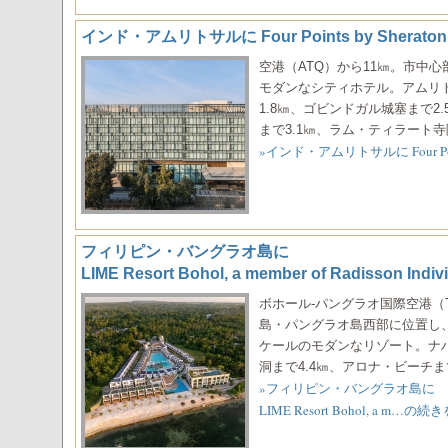
インド・アムリトサルに Four Points by Sheraton A
空港（ATQ）から11㎞。市中
モダンなシティホテル。アムリト
1.8㎞、ゴビンドガル城塞まで
まで3.1㎞、ラム・ティラート寺院ま
»インド・アムリトサルに Four Poin
フィリピン・バングラオ島に
LIME Resort Bohol, a member of Radisson In
ボホール-パングラオ国際空港（
島・パングラオ島西部に位置し
ケールのモダンなリゾート。ナ
洞まで4.4㎞、アロナ・ビーチまで8
»フィリピン・バングラオ島に
LIME Resort Bohol, a m…の