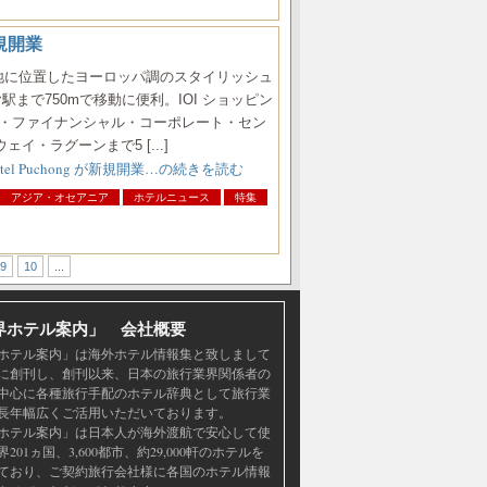
新規開業
市街地に位置したヨーロッパ調のスタイリッシュ
駅まで750mで移動に便利。IOI ショッピン
ン・ファイナンシャル・コーポレート・セン
ェイ・ラグーンまで5 [...]
el Puchong が新規開業…の続きを読む
アジア・オセアニア
ホテルニュース
特集
9
10
...
界ホテル案内」 会社概要
ホテル案内」は海外ホテル情報集と致しまして
4年に創刊し、創刊以来、日本の旅行業界関係者の
中心に各種旅行手配のホテル辞典として旅行業
長年幅広くご活用いただいております。
ホテル案内」は日本人が海外渡航で安心して使
201ヵ国、3,600都市、約29,000軒のホテルを
ており、ご契約旅行会社様に各国のホテル情報