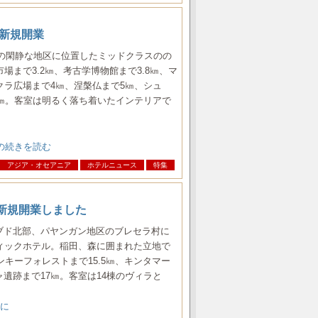
i が新規開業
地の閑静な地区に位置したミッドクラスのの
場まで3.2㎞、考古学博物館まで3.8㎞、マ
クラ広場まで4㎞、涅槃仏まで5㎞、シュ
1㎞。客室は明るく落ち着いたインテリアで
Ga…の続きを読む
アジア・オセアニア
ホテルニュース
特集
esort が新規開業しました
ウブド北部、パヤンガン地区のブレセラ村に
ィックホテル。稲田、森に囲まれた立地で
ンキーフォレストまで15.5㎞、キンタマー
ャ遺跡まで17㎞。客室は14棟のヴィラと
ドに