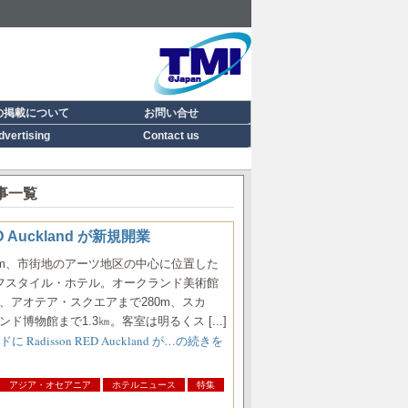
の掲載について
お問い合せ
dvertising
Contact us
事一覧
Auckland が新規開業
0km、市街地のアーツ地区の中心に位置した
フスタイル・ホテル。オークランド美術館
m、アオテア・スクエアまで280m、スカ
ド博物館まで1.3㎞。客室は明るくス [...]
disson RED Auckland が…の続きを
アジア・オセアニア
ホテルニュース
特集