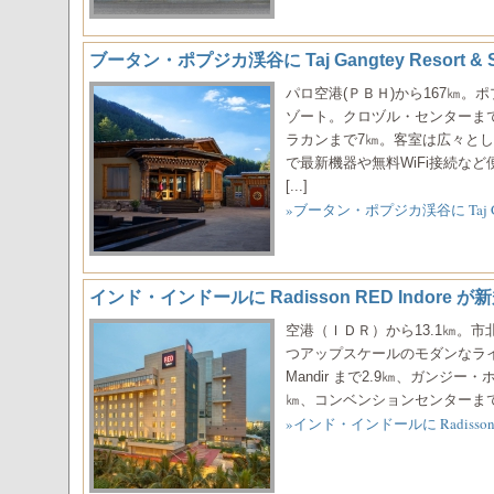
ブータン・ポプジカ渓谷に Taj Gangtey Resort & 
パロ空港(ＰＢＨ)から167㎞
ゾート。クロヅル・センターまで
ラカンまで7㎞。客室は広々と
で最新機器や無料WiFi接続な
[...]
»ブータン・ポプジカ渓谷に Taj Gang
インド・インドールに Radisson RED Indore 
空港（ＩＤＲ）から13.1㎞。
つアップスケールのモダンなライフス
Mandir まで2.9㎞、ガンジー
㎞、コンベンションセンターまで8.7
»インド・インドールに Radisso