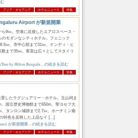
読む
アジア・オセアニア
ホテルニュース
特集
galuru Airport が新規開業
から9㎞。空港に近接したエアロスペース・
ルのモダンなシティホテル。フェニック
8.5㎞、市中心部まで31㎞、ナンディ・ヒ
ル宮殿まで35㎞。客室は広々としてスタイリ
e by Hilton Bengalu…の続きを読む
アジア・オセアニア
ホテルニュース
特集
街に位置したラグジュアリー・ホテル。玉山祠ま
0m、国立歴史博物館まで650m、聖ヨセフ大
㎞、タンロン城跡まで2.7㎞、ホーチミン廟
特色を反映した上品なイ [...]
 Hanoi が新規開業…の続きを読む
アジア・オセアニア
ホテルニュース
特集