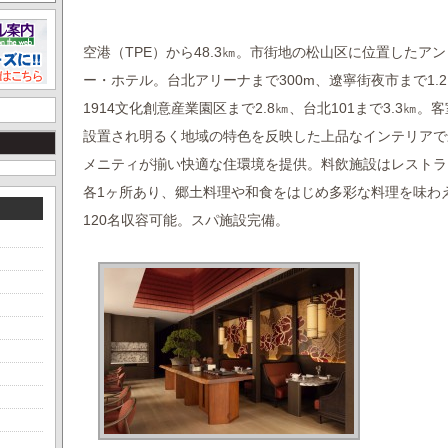
空港（TPE）から48.3㎞。市街地の松山区に位置した
ー・ホテル。台北アリーナまで300m、遼寧街夜市まで1.
1914文化創意産業園区まで2.8㎞、台北101まで3.3
設置され明るく地域の特色を反映した上品なインテリアで最
メニティが揃い快適な住環境を提供。料飲施設はレストラ
各1ヶ所あり、郷土料理や和食をはじめ多彩な料理を味わ
120名収容可能。スパ施設完備。