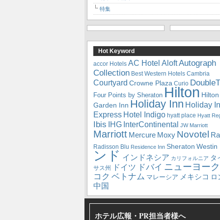
特集
Hot Keyword
Autograph
Aloft
AC Hotel
accor Hotels
Collection
Best Western Hotels
Cambria
DoubleT
Courtyard
Crowne Plaza
Curio
Hilton
Hilton
Four Points by Sheraton
Holiday Inn
Holiday I
Garden Inn
Express
Hotel Indigo
hyatt place
Hyatt Re
Ibis
IHG
InterContinental
JW Marriott
Marriott
Novotel
Mercure
Ra
Moxy
Sheraton
Westin
Radisson Blu
Residence Inn
ンド
インドネシア
タ
カリフォルニア
ニューヨーク
ドバイ
ドイツ
サス州
コク
ベトナム
メキシコ
ロ
マレーシア
中国
ホテル広報・PR担当者様へ