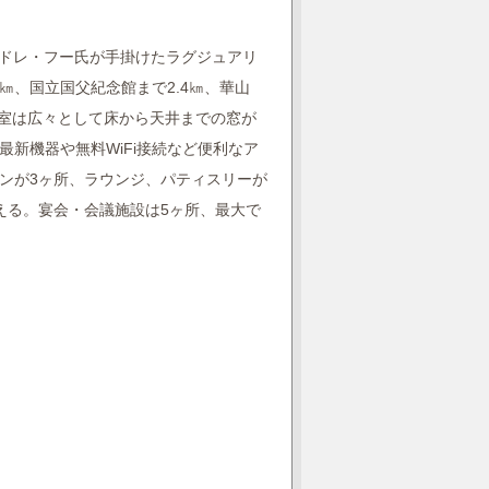
アンドレ・フー氏が手掛けたラグジュアリ
2㎞、国立国父紀念館まで2.4㎞、華山
㎞。客室は広々として床から天井までの窓が
新機器や無料WiFi接続など便利なア
ンが3ヶ所、ラウンジ、パティスリーが
える。宴会・会議施設は5ヶ所、最大で