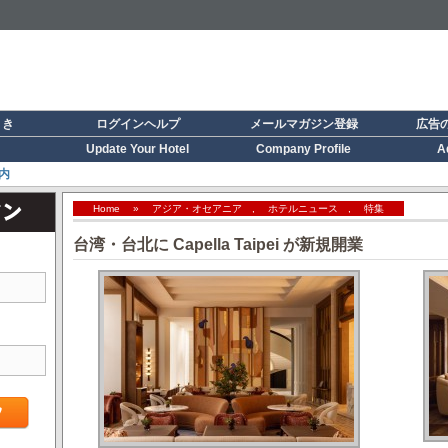
引き
ログインヘルプ
メールマガジン登録
広告
Update Your Hotel
Company Profile
A
内
Home
»
アジア・オセアニア
,
ホテルニュース
,
特集
台湾・台北に Capella Taipei が新規開業