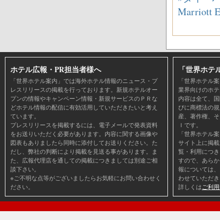
Marriot
ホテル広報・PR担当者様へ
「世界ホテ
「世界ホテル案内」では海外ホテル情報のニュース・プ
「世界ホテル案
レスリリースの掲載を行っております。新規ホテルオー
業界向けのホテ
プンの情報やキャンペーン情報・新規サービスのＰＲな
内容は全て、国
どホテル情報の配信に有効活用していただきたいと考え
びに商標法の規
ています。
産、著作権、そ
プレスリリースを掲載するには、電子メールで発表資料
Ｉです。
をお送りいただく必要があります。内容に関する画像や
「世界ホテル案
図表もありましたら同時に添付してお送りください。た
サイト上に掲載
だし、弊社の判断により掲載を見送る事があります。ま
覧・利用につき
た、広報代理店を通しての掲載につきましては別途ご相
すので、あらか
談下さい。
報については、
※ご不明な点等がございましたらお気軽にお問い合わせく
わせていただき
ださい。
詳しくは
ご利用