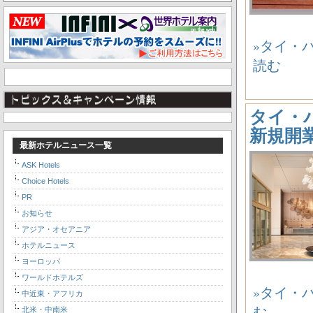
»タイ・バン
読む
タイ・バン
新規開
最新ホテルニュース一覧
ASK Hotels
Choice Hotels
PR
お知らせ
アジア・オセアニア
ホテルニュース
ヨーロッパ
ワールドホテルズ
»タイ・バン
中近東・アフリカ
む
北米・中南米