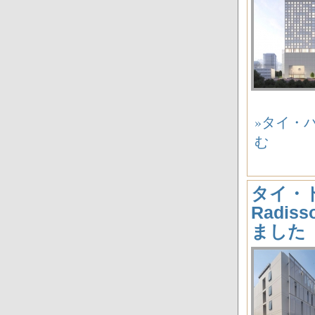
»タイ・バン
む
タイ・
Radis
ました