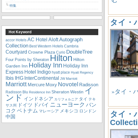
特集
タイ・バ
Hot Keyword
Autograph
Aloft
AC Hotel
accor Hotels
Collection
Best Western Hotels
Cambria
DoubleTree
Courtyard
Crowne Plaza
Curio
Hilton
Hilton
Four Points by Sheraton
Holiday Inn
Holiday Inn
Garden Inn
Express
Hotel Indigo
hyatt place
Hyatt Regency
Ibis
IHG
InterContinental
JW Marriott
Marriott
Novotel
Mercure
Radisson
Moxy
イ
»タイ・バ
Sheraton
Westin
Radisson Blu
Residence Inn
ンド
インドネシア
タイ
テキ
カリフォルニア
ニューヨーク
ドバイ
バン
ドイツ
サス州
コク
ベトナム
メキシコ
ロンドン
マレーシア
タイ・バン
中国
Collec